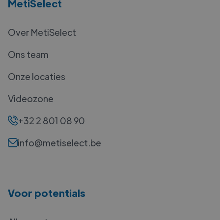
MetiSelect
Over MetiSelect
Ons team
Onze locaties
Videozone
+32 2 801 08 90
info@metiselect.be
Voor potentials