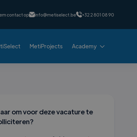
em contact op
info@metiselect.be
+32 2 801 08 90
tiSelect
MetiProjects
Academy

laar om voor deze vacature te
olliciteren?