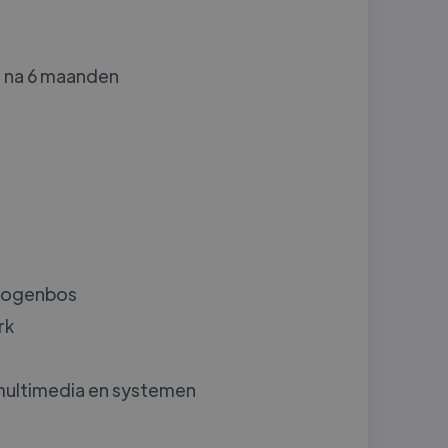
t na 6 maanden
Drogenbos
rk
 multimedia en systemen