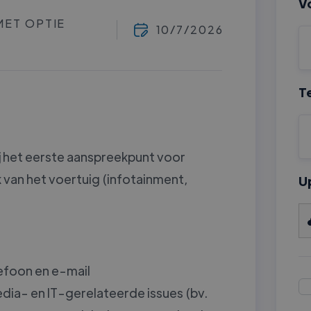
V
MET OPTIE
10/7/2026
T
ij het eerste aanspreekpunt voor
ik van het voertuig (infotainment,
U
efoon en e-mail
edia- en IT-gerelateerde issues (bv.