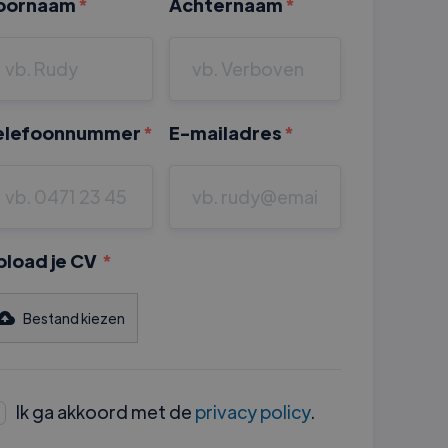
oornaam
*
Achternaam
*
elefoonnummer
*
E-mailadres
*
pload je CV
*
Bestand kiezen
Ik ga akkoord met de
privacy policy
.