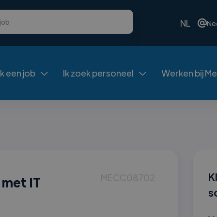
NL
Ne
ek een job
Ik zoek personeel
Werken bij Me


K
MECC08702
 met IT
s