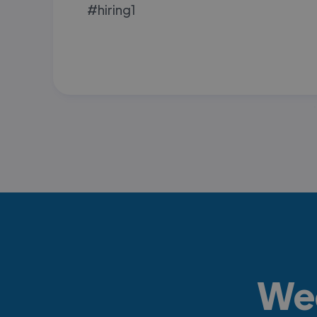
#hiring1
Wee