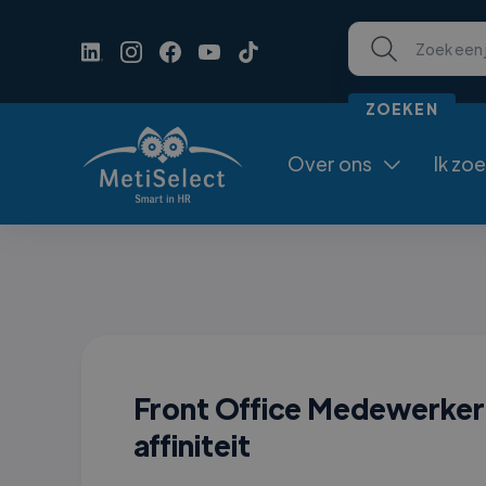
Over ons
Ik zo

Front Office Medewerker
affiniteit