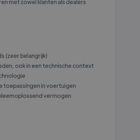
en met zowel klanten als dealers
s (zeer belangrijk)
den, ook in een technische context
echnologie
le toepassingen in voertuigen
obleemoplossend vermogen