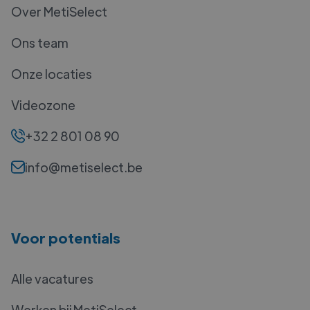
Over MetiSelect
Ons team
Onze locaties
Videozone
+32 2 801 08 90
info@metiselect.be
Voor potentials
Alle vacatures
Werken bij MetiSelect