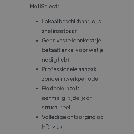
MetiSelect:
Lokaal beschikbaar, dus
snel inzetbaar
Geen vaste loonkost: je
betaalt enkel voor wat je
nodig hebt
Professionele aanpak
zonder inwerkperiode
Flexibele inzet:
eenmalig, tijdelijk of
structureel
Volledige ontzorging op
HR-vlak