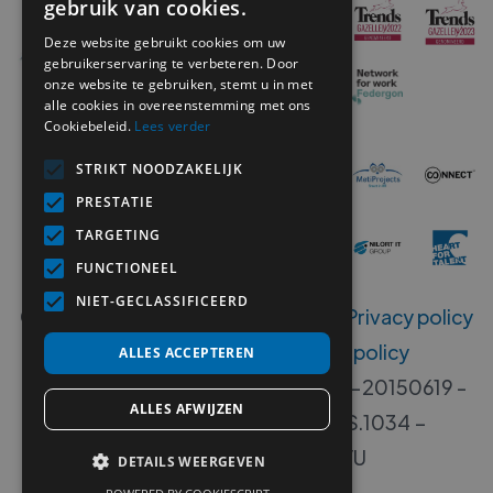
gebruik van cookies.
Deze website gebruikt cookies om uw
gebruikerservaring te verbeteren. Door
onze website te gebruiken, stemt u in met
alle cookies in overeenstemming met ons
Cookiebeleid.
Lees verder
STRIKT NOODZAKELIJK
PRESTATIE
TARGETING
FUNCTIONEEL
NIET-GECLASSIFICEERD
Copyright ©
2026
MetiSelect NV‍ -
Privacy policy
-
Disclaimer
-
Klokkenluiders policy
ALLES ACCEPTEREN
Erkenningsnummers B 00533-406-20150619 -
ALLES AFWIJZEN
00533-405-20140717 - W.RS.1034 –
W.DISP.1034 - VG. 2112/U
DETAILS WEERGEVEN