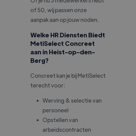
Of je nu 3 medewerkers hebt
of 50, wij passen onze
aanpak aan op jouw noden.
Welke HR Diensten Biedt
MetiSelect Concreet
aan in Heist-op-den-
Berg?
Concreet kan je bij MetiSelect
terecht voor:
Werving & selectie van
personeel
Opstellen van
arbeidscontracten