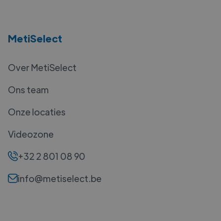
MetiSelect
Over MetiSelect
Ons team
Onze locaties
Videozone
+32 2 801 08 90
info@metiselect.be