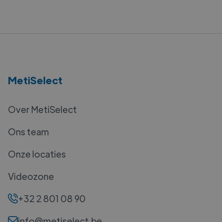
MetiSelect
Over MetiSelect
Ons team
Onze locaties
Videozone
+32 2 801 08 90
info@metiselect.be