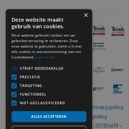
×
Deze website maakt
gebruik van cookies.
Deze website gebruikt cookies om uw
gebruikerservaring te verbeteren. Door
onze website te gebruiken, stemt u in met
alle cookies in overeenstemming met ons
Cookiebeleid.
Lees verder
STRIKT NOODZAKELIJK
PRESTATIE
TARGETING
FUNCTIONEEL
NIET-GECLASSIFICEERD
Copyright ©
2026
MetiSelect NV‍ -
Privacy policy
-
Disclaimer
-
Klokkenluiders policy
ALLES ACCEPTEREN
Erkenningsnummers B 00533-406-20150619 -