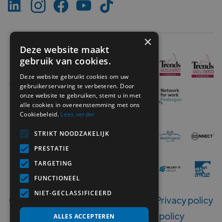
×
Deze website maakt
gebruik van cookies.
Deze website gebruikt cookies om uw
gebruikerservaring te verbeteren. Door
onze website te gebruiken, stemt u in met
alle cookies in overeenstemming met ons
Cookiebeleid.
Lees verder
STRIKT NOODZAKELIJK
PRESTATIE
TARGETING
FUNCTIONEEL
NIET-GECLASSIFICEERD
Copyright ©
2026
MetiSelect NV‍ -
Privacy policy
-
Disclaimer
-
Klokkenluiders policy
ALLES ACCEPTEREN