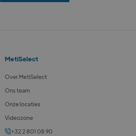
MetiSelect
Over MetiSelect
Ons team
Onze locaties
Videozone
+32 2 801 08 90