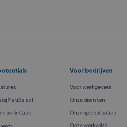
otentials
Voor bedrijven
catures
Voor werkgevers
bij MetiSelect
Onze diensten
e sollicitatie
Onze specialisaties
Onze werkwijze
vents