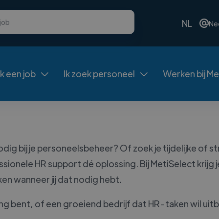
NL
Ne
ek een job
Ik zoek personeel
Werken bij Me


 nodig bij je personeelsbeheer? Of zoek je tijdelijke of
ssionele HR support dé oplossing. Bij MetiSelect krij
en wanneer jij dat nodig hebt.
g bent, of een groeiend bedrijf dat HR-taken wil uit