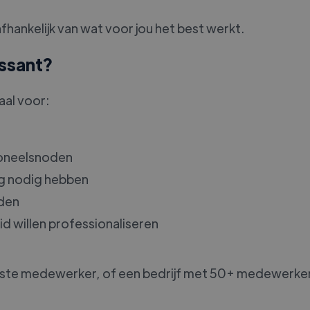
hankelijk van wat voor jou het best werkt.
essant?
aal voor:
soneelsnoden
ng nodig hebben
eden
d willen professionaliseren
rste medewerker, of een bedrijf met 50+ medewerkers,