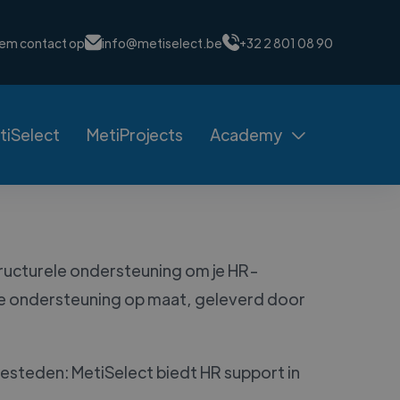
em contact op
info@metiselect.be
+32 2 801 08 90
tiSelect
MetiProjects
Academy

 structurele ondersteuning om je HR-
g je ondersteuning op maat, geleverd door
besteden: MetiSelect biedt HR support in