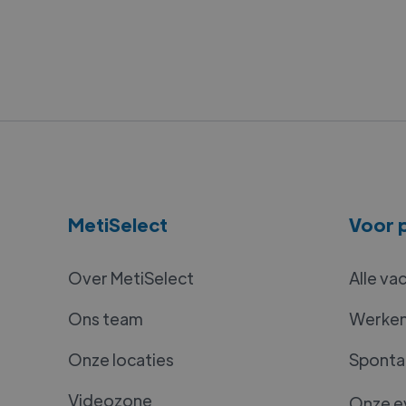
MetiSelect
Voor p
Over MetiSelect
Alle va
Ons team
Werken 
Onze locaties
Spontan
Videozone
Onze e