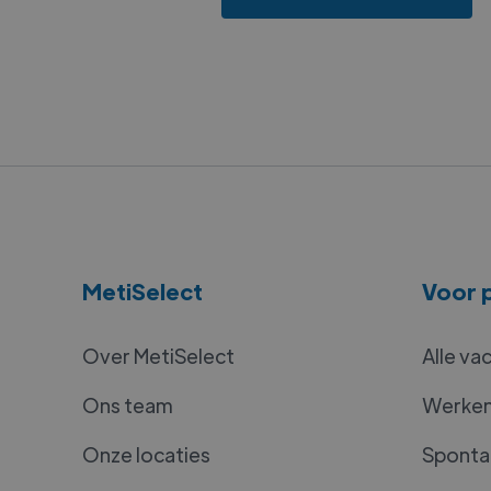
MetiSelect
Voor p
Over MetiSelect
Alle va
Ons team
Werken 
Onze locaties
Spontan