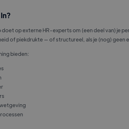
In?
 doet op externe HR-experts om (een deel van) je pe
igheid of piekdrukte — of structureel, als je (nog) gee
ing bieden:
es
n
er
rs
e wetgeving
processen