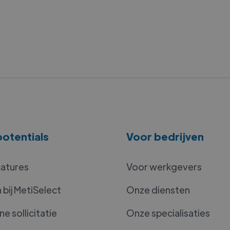
otentials
Voor bedrijven
catures
Voor werkgevers
bij MetiSelect
Onze diensten
e sollicitatie
Onze specialisaties