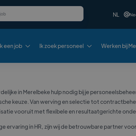
NL
Ne
ek een job
Ik zoek personeel
Werken bij Me


lijke in Merelbeke hulp nodig bij je personeelsbehee
sche keuze. Van werving en selectie tot contractbehe
satie vooruit met flexibele en resultaatgerichte ond
e ervaring in HR, zijn wij de betrouwbare partner voor