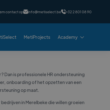
em contact op
info@metiselect.be
+32 2 801 08 90
tiSelect
MetiProjects
Academy

r? Dan is professionele HR ondersteuning
er, onboarding of het opzetten van een
ersteuning op maat.
 bedrijven in Merelbeke die willen groeien