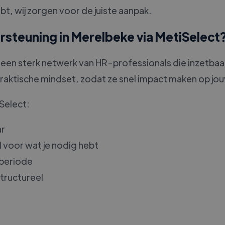
bt, wij zorgen voor de juiste aanpak.
steuning in Merelbeke via MetiSelect
t een sterk netwerk van HR-professionals die inzetbaar
raktische mindset, zodat ze snel impact maken op jo
Select:
ar
l voor wat je nodig hebt
kperiode
 structureel