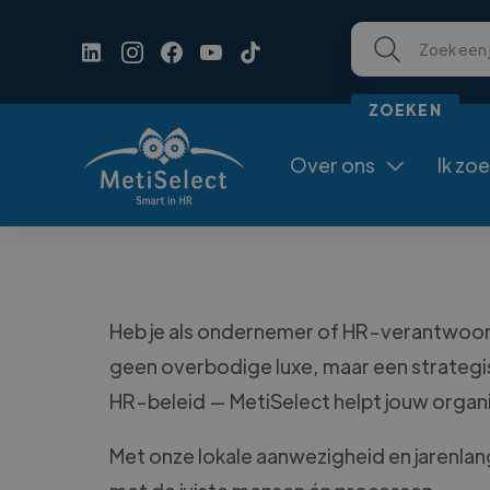
Over ons
Ik zo

Heb je als ondernemer of HR-verantwoorde
geen overbodige luxe, maar een strategi
HR-beleid — MetiSelect helpt jouw organi
Met onze lokale aanwezigheid en jarenlang