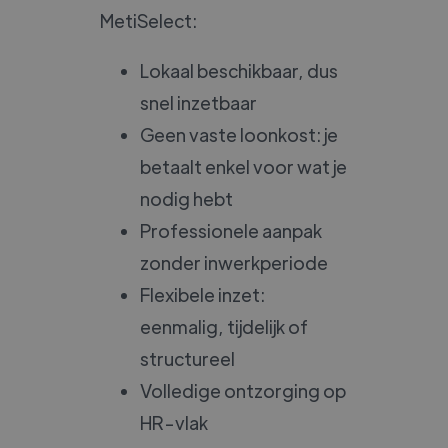
MetiSelect:
Lokaal beschikbaar, dus
snel inzetbaar
Geen vaste loonkost: je
betaalt enkel voor wat je
nodig hebt
Professionele aanpak
zonder inwerkperiode
Flexibele inzet:
eenmalig, tijdelijk of
structureel
Volledige ontzorging op
HR-vlak