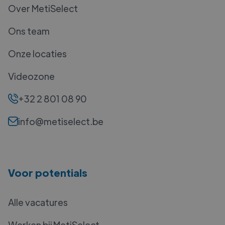
Over MetiSelect
Ons team
Onze locaties
Videozone
+32 2 801 08 90
info@metiselect.be
Voor potentials
Alle vacatures
Werken bij MetiSelect