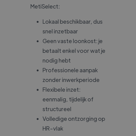
MetiSelect:
Lokaal beschikbaar, dus
snel inzetbaar
Geen vaste loonkost: je
betaalt enkel voor wat je
nodig hebt
Professionele aanpak
zonder inwerkperiode
Flexibele inzet:
eenmalig, tijdelijk of
structureel
Volledige ontzorging op
HR-vlak