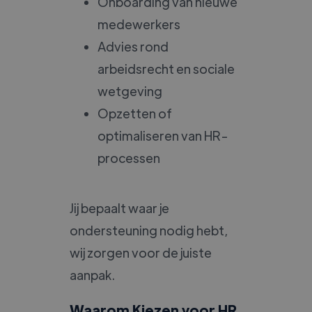
Onboarding van nieuwe
medewerkers
Advies rond
arbeidsrecht en sociale
wetgeving
Opzetten of
optimaliseren van HR-
processen
Jij bepaalt waar je
ondersteuning nodig hebt,
wij zorgen voor de juiste
aanpak.
Waarom Kiezen voor HR