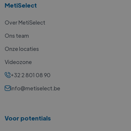
MetiSelect
Over MetiSelect
Ons team
Onze locaties
Videozone
+32 2 801 08 90
info@metiselect.be
Voor potentials