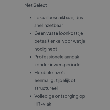
MetiSelect:
Lokaal beschikbaar, dus
snel inzetbaar
Geen vaste loonkost: je
betaalt enkel voor wat je
nodig hebt
Professionele aanpak
zonder inwerkperiode
Flexibele inzet:
eenmalig, tijdelijk of
structureel
Volledige ontzorging op
HR-vlak