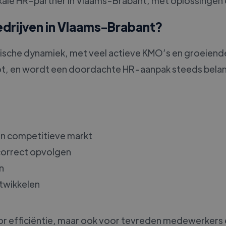
uw lokale HR-partner in Vlaams-Brabant, met oplossing
edrijven in Vlaams-Brabant?
sche dynamiek, met veel actieve KMO’s en groeiend
t, en wordt een doordachte HR-aanpak steeds belang
n competitieve markt
correct opvolgen
n
twikkelen
oor efficiëntie, maar ook voor tevreden medewerkers 