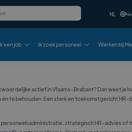
NL
Ne
ek een job
Ik zoek personeel
Werken bij Me


woordelijke actief in Vlaams-Brabant? Dan weet je h
ken én te behouden. Een sterk en toekomstgericht HR-
e, personeelsadministratie, strategisch HR-advies of t