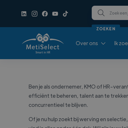
Over ons
Ik zo

Ben je als ondernemer, KMO of HR-verant
efficiënt te beheren, talent aan te trek
concurrentieel te blijven.
Of je nu hulp zoekt bij werving en selecti