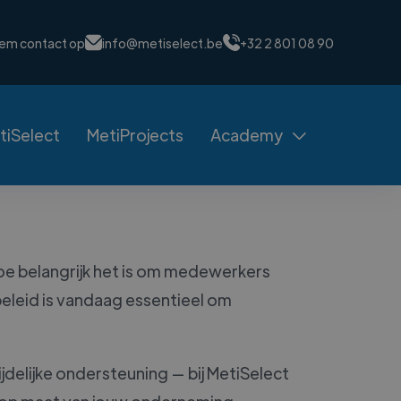
em contact op
info@metiselect.be
+32 2 801 08 90
tiSelect
MetiProjects
Academy

oe belangrijk het is om medewerkers
beleid is vandaag essentieel om
ijdelijke ondersteuning — bij MetiSelect