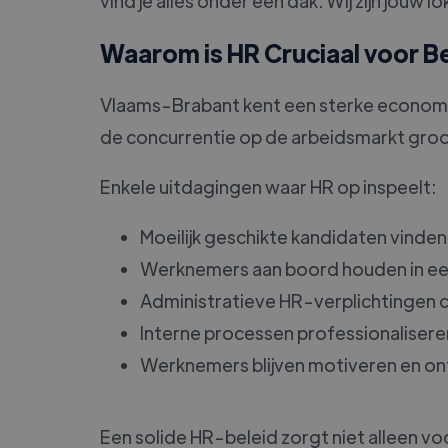
vind je alles onder één dak. Wij zijn jo
Waarom is HR Cruciaal voor B
Vlaams-Brabant kent een sterke economi
de concurrentie op de arbeidsmarkt groo
Enkele uitdagingen waar HR op inspeelt:
Moeilijk geschikte kandidaten vinden
Werknemers aan boord houden in ee
Administratieve HR-verplichtingen 
Interne processen professionalisere
Werknemers blijven motiveren en on
Een solide HR-beleid zorgt niet alleen v