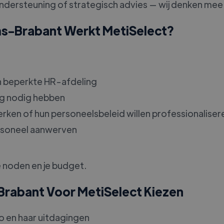
ondersteuning of strategisch advies — wij denken mee
ms-Brabant Werkt MetiSelect?
 beperkte HR-afdeling
ing nodig hebben
werken of hun personeelsbeleid willen professionaliser
ersoneel aanwerven
e noden en je budget.
Brabant Voor MetiSelect Kiezen
o en haar uitdagingen