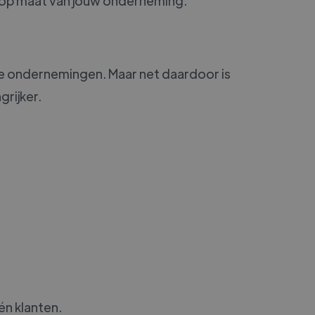
en op maat van jouw onderneming.
e ondernemingen. Maar net daardoor is
rijker.
én klanten.