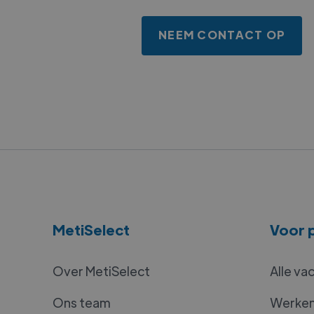
NEEM CONTACT OP
MetiSelect
Voor p
Over MetiSelect
Alle va
Ons team
Werken 