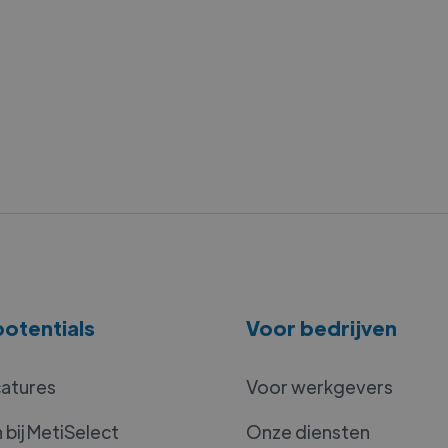
otentials
Voor bedrijven
catures
Voor werkgevers
bij MetiSelect
Onze diensten