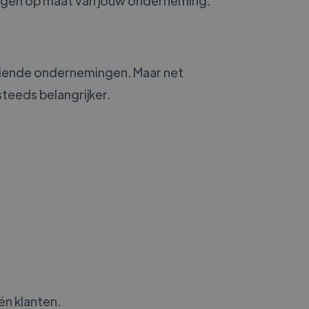
singen op maat van jouw onderneming.
eiende ondernemingen. Maar net
teeds belangrijker.
én klanten.