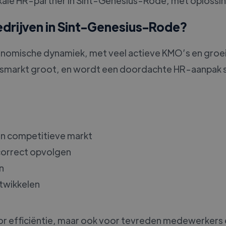
uw lokale HR-partner in Sint-Genesius-Rode, met oplos
edrijven in Sint-Genesius-Rode?
nomische dynamiek, met veel actieve KMO’s en gro
dsmarkt groot, en wordt een doordachte HR-aanpak s
n competitieve markt
correct opvolgen
n
twikkelen
oor efficiëntie, maar ook voor tevreden medewerkers 