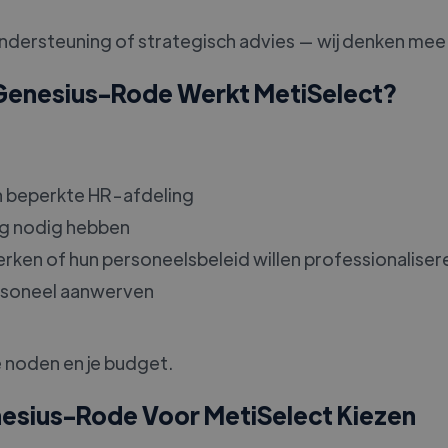
ondersteuning of strategisch advies — wij denken mee
-Genesius-Rode Werkt MetiSelect?
 beperkte HR-afdeling
ing nodig hebben
werken of hun personeelsbeleid willen professionaliser
ersoneel aanwerven
e noden en je budget.
nesius-Rode Voor MetiSelect Kiezen