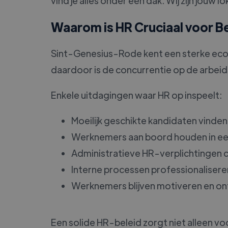
vind je alles onder één dak. Wij zijn jo
Waarom is HR Cruciaal voor B
Sint-Genesius-Rode kent een sterke eco
daardoor is de concurrentie op de arbei
Enkele uitdagingen waar HR op inspeelt:
Moeilijk geschikte kandidaten vinden
Werknemers aan boord houden in ee
Administratieve HR-verplichtingen 
Interne processen professionalisere
Werknemers blijven motiveren en on
Een solide HR-beleid zorgt niet alleen v