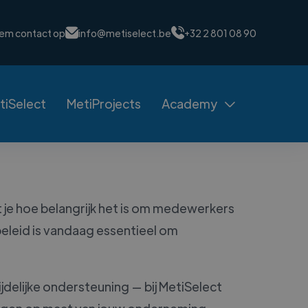
em contact op
info@metiselect.be
+32 2 801 08 90
tiSelect
MetiProjects
Academy

je hoe belangrijk het is om medewerkers
beleid is vandaag essentieel om
ijdelijke ondersteuning — bij MetiSelect