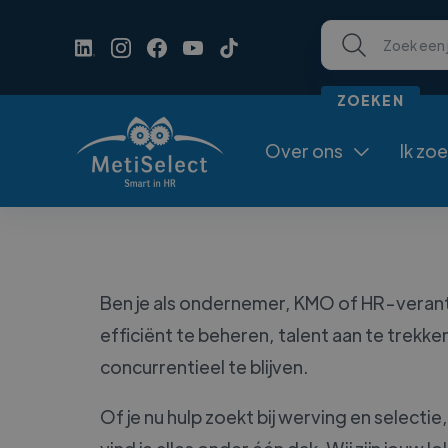
Over ons
Ik zo

Ben je als ondernemer, KMO of HR-verant
efficiënt te beheren, talent aan te trek
concurrentieel te blijven.
Of je nu hulp zoekt bij werving en selecti