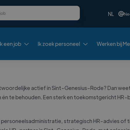
NL
Ne
ek een job
Ik zoek personeel
Werken bij Me


woordelijke actief in Sint-Genesius-Rode? Dan weet 
ken én te behouden. Een sterk en toekomstgericht HR-
e, personeelsadministratie, strategisch HR-advies of t