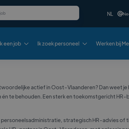
NL
Ne
ek een job
Ik zoek personeel
Werken bij Me


woordelijke actief in Oost-Vlaanderen? Dan weet je 
ken én te behouden. Een sterk en toekomstgericht HR-
e, personeelsadministratie, strategisch HR-advies of t