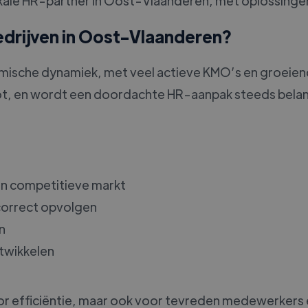
uw lokale HR-partner in Oost-Vlaanderen, met oplossin
edrijven in Oost-Vlaanderen?
ische dynamiek, met veel actieve KMO’s en groeien
t, en wordt een doordachte HR-aanpak steeds belang
n competitieve markt
correct opvolgen
n
twikkelen
oor efficiëntie, maar ook voor tevreden medewerkers 