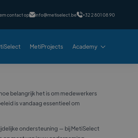
em contact op
info@metiselect.be
+32 2 801 08 90
tiSelect
MetiProjects
Academy

hoe belangrijk het is om medewerkers
beleid is vandaag essentieel om
ijdelijke ondersteuning — bij MetiSelect