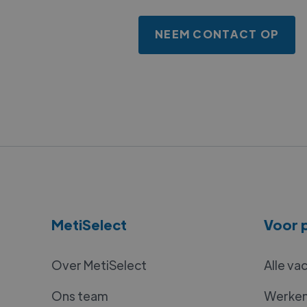
NEEM CONTACT OP
MetiSelect
Voor p
Over MetiSelect
Alle va
Ons team
Werken 