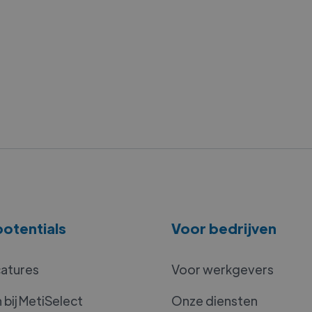
otentials
Voor bedrijven
catures
Voor werkgevers
bij MetiSelect
Onze diensten