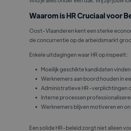
vind je alles onder één dak. Wij zijn jo
Waarom is HR Cruciaal voor B
Oost-Vlaanderen kent een sterke econom
de concurrentie op de arbeidsmarkt groo
Enkele uitdagingen waar HR op inspeelt:
Moeilijk geschikte kandidaten vinden
Werknemers aan boord houden in ee
Administratieve HR-verplichtingen 
Interne processen professionalisere
Werknemers blijven motiveren en on
Een solide HR-beleid zorgt niet alleen v