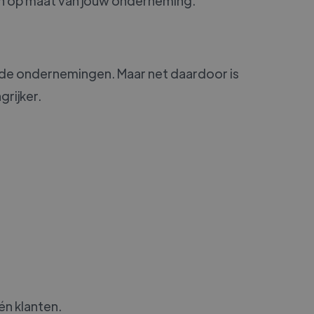
gen op maat van jouw onderneming.
de ondernemingen. Maar net daardoor is
rijker.
én klanten.