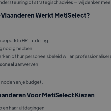
ondersteuning of strategisch advies — wij denken mee
t-Vlaanderen Werkt MetiSelect?
 beperkte HR-afdeling
ing nodig hebben
werken of hun personeelsbeleid willen professionaliser
ersoneel aanwerven
e noden en je budget.
aanderen Voor MetiSelect Kiezen
o en haar uitdagingen