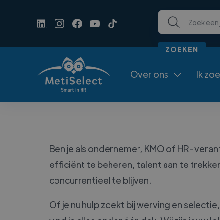
Over ons
Ik zo

Ben je als ondernemer, KMO of HR-verant
efficiënt te beheren, talent aan te trek
concurrentieel te blijven.
Of je nu hulp zoekt bij werving en selecti