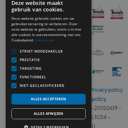
Deze website maakt
gebruik van cookies.
Deze website gebruikt cookies om uw
gebruikerservaring te verbeteren. Door
onze website te gebruiken, stemt u in met
alle cookies in overeenstemming met ons
Cookiebeleid.
Lees verder
STRIKT NOODZAKELIJK
PRESTATIE
TARGETING
FUNCTIONEEL
NIET-GECLASSIFICEERD
Copyright ©
2026
MetiSelect NV‍ -
Privacy policy
-
Disclaimer
-
Klokkenluiders policy
ALLES ACCEPTEREN
Erkenningsnummers B 00533-406-20150619 -
ALLES AFWIJZEN
00533-405-20140717 - W.RS.1034 –
W.DISP.1034 - VG. 2112/U
DETAILS WEERGEVEN