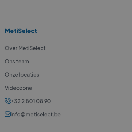
MetiSelect
Over MetiSelect
Ons team
Onze locaties
Videozone
+32 2 801 08 90
info@metiselect.be