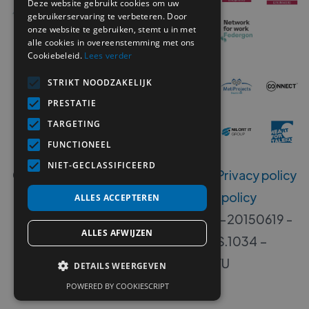
Deze website gebruikt cookies om uw
gebruikerservaring te verbeteren. Door
onze website te gebruiken, stemt u in met
alle cookies in overeenstemming met ons
Cookiebeleid.
Lees verder
STRIKT NOODZAKELIJK
PRESTATIE
TARGETING
FUNCTIONEEL
NIET-GECLASSIFICEERD
Copyright ©
2026
MetiSelect NV‍ -
Privacy policy
-
Disclaimer
-
Klokkenluiders policy
ALLES ACCEPTEREN
Erkenningsnummers B 00533-406-20150619 -
ALLES AFWIJZEN
00533-405-20140717 - W.RS.1034 –
W.DISP.1034 - VG. 2112/U
DETAILS WEERGEVEN
POWERED BY COOKIESCRIPT