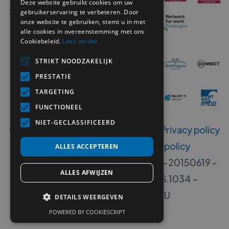
Deze website gebruikt cookies om uw
gebruikerservaring te verbeteren. Door
onze website te gebruiken, stemt u in met
alle cookies in overeenstemming met ons
Cookiebeleid.
Lees verder
STRIKT NOODZAKELIJK
PRESTATIE
TARGETING
FUNCTIONEEL
NIET-GECLASSIFICEERD
Copyright ©
2026
MetiSelect NV‍ -
Privacy policy
-
Disclaimer
-
Klokkenluiders policy
ALLES ACCEPTEREN
Erkenningsnummers B 00533-406-20150619 -
ALLES AFWIJZEN
00533-405-20140717 - W.RS.1034 –
W.DISP.1034 - VG. 2112/U
DETAILS WEERGEVEN
POWERED BY COOKIESCRIPT