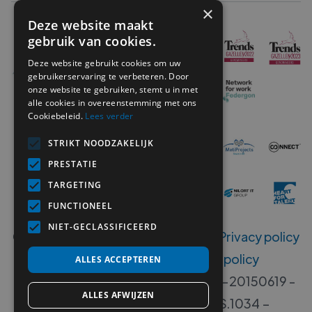
×
Deze website maakt
gebruik van cookies.
Deze website gebruikt cookies om uw
gebruikerservaring te verbeteren. Door
onze website te gebruiken, stemt u in met
alle cookies in overeenstemming met ons
Cookiebeleid.
Lees verder
STRIKT NOODZAKELIJK
PRESTATIE
TARGETING
FUNCTIONEEL
NIET-GECLASSIFICEERD
Copyright ©
2026
MetiSelect NV‍ -
Privacy policy
-
Disclaimer
-
Klokkenluiders policy
ALLES ACCEPTEREN
Erkenningsnummers B 00533-406-20150619 -
ALLES AFWIJZEN
00533-405-20140717 - W.RS.1034 –