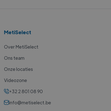
MetiSelect
Over MetiSelect
Ons team
Onze locaties
Videozone
+32 2 801 08 90
info@metiselect.be