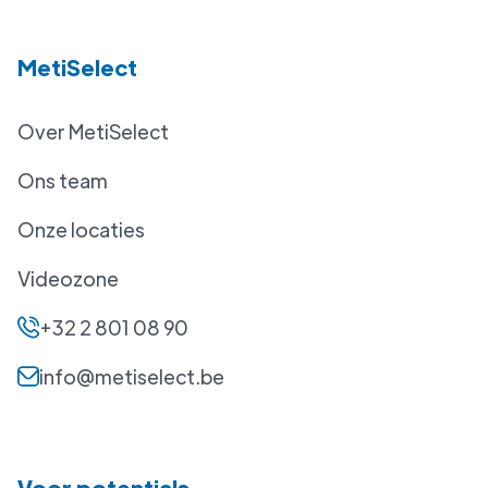
MetiSelect
Over MetiSelect
Ons team
Onze locaties
Videozone
+32 2 801 08 90
info@metiselect.be
Voor potentials