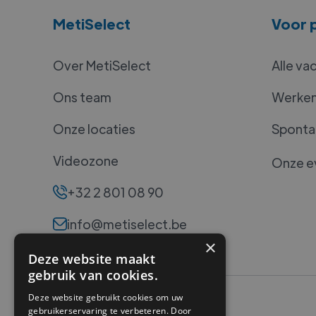
MetiSelect
Voor p
Over MetiSelect
Alle va
Ons team
Werken 
Onze locaties
Spontan
Videozone
Onze e
+32 2 801 08 90
info@metiselect.be
×
Deze website maakt
gebruik van cookies.
Deze website gebruikt cookies om uw
gebruikerservaring te verbeteren. Door