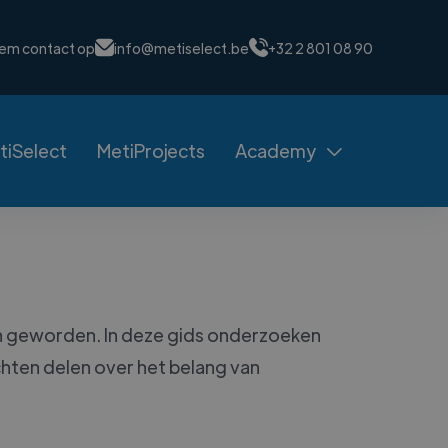
em contact op
info@metiselect.be
+32 2 801 08 90
tiSelect
MetiProjects
Academy

eden geworden. In deze gids onderzoeken
chten delen over het belang van