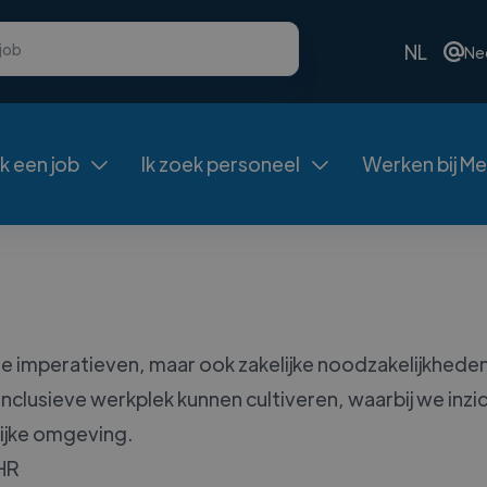
NL
Ne
ek een job
Ik zoek personeel
Werken bij Me


morele imperatieven, maar ook zakelijke noodzakelijkh
nclusieve werkplek kunnen cultiveren, waarbij we inzi
lijke omgeving.
 HR